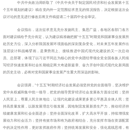
中共中央政治局听取了《中共中央关于制定国民经济和社会发展第十五
个五年规划的建议》稿在党内外一定范围征求意见的情况报告，决定根据这次会
议讨论的意见进行修改后将文件稿提请二十届四中全会审议。
会议指出，这次征求意见充分发扬民主、集思广益，各地区各部门各方
面对建议稿给予充分肯定，认为建议稿准确把握“十五五”时期党和国家事业发展所
处历史方位，深入分析我国发展环境面临的深刻复杂变化，对未来五年发展作出
顶层设计和战略擘画，是乘势而上、接续推进中国式现代化建设的又一次总动
员、总部署，体现了以习近平同志为核心的党中央团结带领全党全国各族人民续
写经济快速发展和社会长期稳定两大奇迹新篇章、奋力开创中国式现代化新局面
的历史主动，必将对党和国家事业发展产生重大而深远的影响。
会议强调，“十五五”时期经济社会发展必须坚持党的全面领导，坚决维护
党中央权威和集中统一领导，把党的领导贯穿经济社会发展各方面全过程；坚持
人民至上，尊重人民主体地位，让现代化建设成果更多更公平惠及全体人民；坚
持高质量发展，以新发展理念引领发展，因地制宜发展新质生产力，推动经济持
续健康发展和社会全面进步；坚持全面深化改革，扩大高水平开放，持续增强发
展动力和社会活力；坚持有效市场和有为政府相结合，充分发挥市场在资源配置
中的决定性作用，更好发挥政府作用；坚持统筹发展和安全，强化底线思维，有