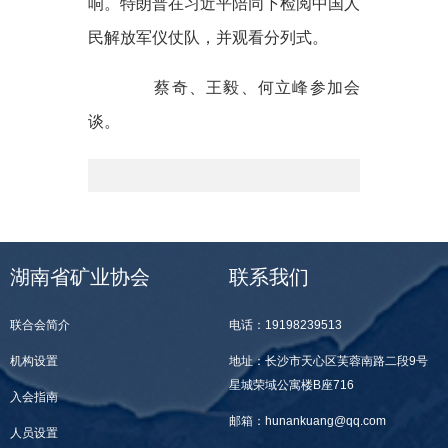
响。特朗普在习近平陪同下检阅中国人
民解放军仪仗队，并观看分列式。
蔡奇、王毅、何立峰参加会
谈。
湖南省矿业协会
联系我们
联合会简介
电话：19198239513
机构设置
地址：长沙市天心区芙蓉南路二段9号
星城荣域公寓楼B座716
入会指南
邮箱：hunankuang@qq.com
人员设置